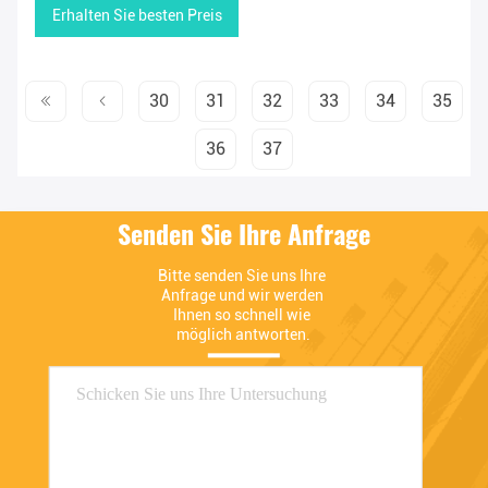
Erhalten Sie besten Preis
30
31
32
33
34
35
36
37
Senden Sie Ihre Anfrage
Bitte senden Sie uns Ihre 
Anfrage und wir werden 
Ihnen so schnell wie 
möglich antworten.