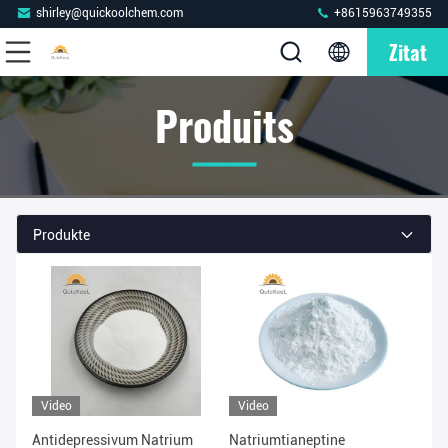
shirley@quickoolchem.com
+8615963749355
Zitat
Produits
Produkte
Video
Video
Antidepressivum Natrium
Natriumtianeptine