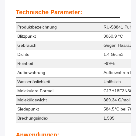
Technische Parameter:
Produktbezeichnung
RU-58841 Pulve
Blitzpunkt
3060,9 °C
Gebrauch
Gegen Haarausfa
Dichte
1.4 G/cm3
Reinheit
≥99%
Aufbewahrung
Aufbewahren bei
Wasserlöslichkeit
Unlöslich
Molekulare Formel
C17H18F3N3O3
Molekülgewicht
369.34 G/mol
Siedepunkt
584.5°C bei 76
Brechungsindex
1.595
Anwendungen: