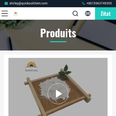
shirley@quickoolchem.com
+8615963749355
Zitat
Produits