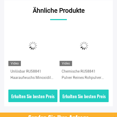
Ähnliche Produkte
Video
Video
Vi
Unlösbar RU58841
Chemische RU58841
Me
Haaraufwuchs Minoxidil
Pulver Reines Rohpulver
Ro
n
Pulver Stärkung
RU58841 Sichere
Sh
Haarbehandlung
CA
is
Erhalten Sie besten Preis
Erhalten Sie besten Preis
E