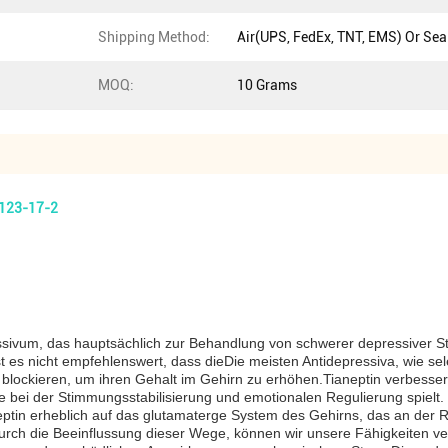
Shipping Method:
Air(UPS, FedEx, TNT, EMS) Or Sea
MOQ:
10 Grams
0123-17-2
ressivum, das hauptsächlich zur Behandlung von schwerer depressiver St
t es nicht empfehlenswert, dass dieDie meisten Antidepressiva, wie 
 blockieren, um ihren Gehalt im Gehirn zu erhöhen.Tianeptin verbess
le bei der Stimmungsstabilisierung und emotionalen Regulierung spielt.
eptin erheblich auf das glutamaterge System des Gehirns, das an der Re
 die Beeinflussung dieser Wege, können wir unsere Fähigkeiten verbe