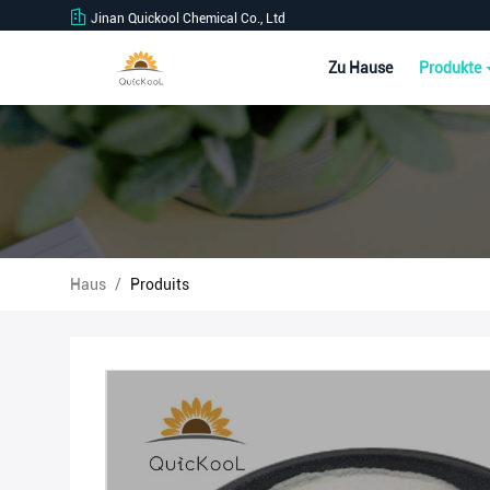
Jinan Quickool Chemical Co., Ltd
Zu Hause
Produkte
Haus
/
Produits