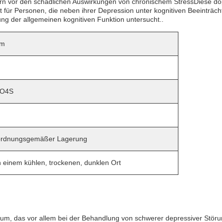
rn vor den schädlichen Auswirkungen von chronischem StressDiese do
t für Personen, die neben ihrer Depression unter kognitiven Beeinträch
g der allgemeinen kognitiven Funktion untersucht..
um
aO4S
 ordnungsgemäßer Lagerung
einem kühlen, trockenen, dunklen Ort
ivum, das vor allem bei der Behandlung von schwerer depressiver Störu