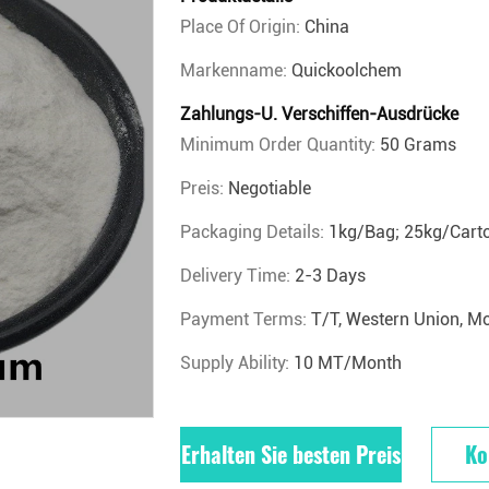
Place Of Origin:
China
Markenname:
Quickoolchem
Zahlungs-U. Verschiffen-Ausdrücke
Minimum Order Quantity:
50 Grams
Preis:
Negotiable
Packaging Details:
1kg/Bag; 25kg/Cart
Delivery Time:
2-3 Days
Payment Terms:
T/T, Western Union, M
Supply Ability:
10 MT/Month
Erhalten Sie besten Preis
Ko