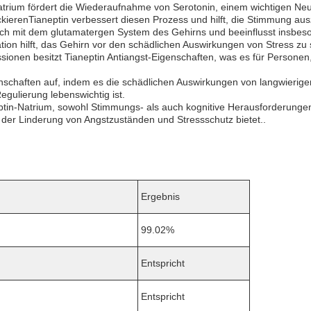
trium fördert die Wiederaufnahme von Serotonin, einem wichtigen Neur
ockierenTianeptin verbessert diesen Prozess und hilft, die Stimmung 
auch mit dem glutamatergen System des Gehirns und beeinflusst ins
lation hilft, das Gehirn vor den schädlichen Auswirkungen von Stress zu
ionen besitzt Tianeptin Antiangst-Eigenschaften, was es für Persone
genschaften auf, indem es die schädlichen Auswirkungen von langwieri
egulierung lebenswichtig ist.
ptin-Natrium, sowohl Stimmungs- als auch kognitive Herausforderunge
i der Linderung von Angstzuständen und Stressschutz bietet..
Ergebnis
99.02%
Entspricht
Entspricht