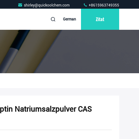
shirley@quickoolchem.com
+8615963749355
Zitat
German
eptin Natriumsalzpulver CAS