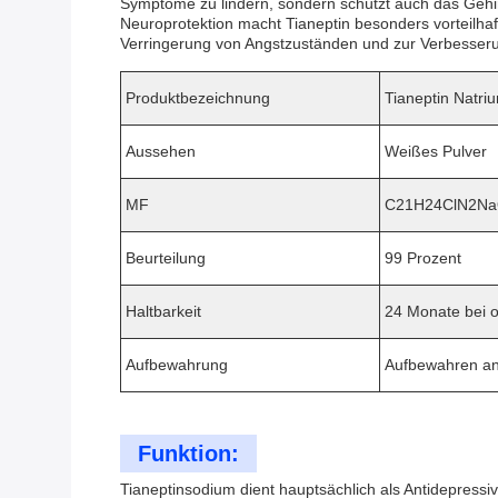
Symptome zu lindern, sondern schützt auch das Gehi
Neuroprotektion macht Tianeptin besonders vorteilhaf
Verringerung von Angstzuständen und zur Verbesserun
Produktbezeichnung
Tianeptin Natri
Aussehen
Weißes Pulver
MF
C21H24ClN2N
Beurteilung
99 Prozent
Haltbarkeit
24 Monate bei
Aufbewahrung
Aufbewahren an 
Funktion:
Tianeptinsodium dient hauptsächlich als Antidepress