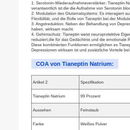
1. Serotonin-Wiederaufnahmeverstärker: Tianeptin-Na
verantwortlich ist.die die Aufnahme von Serotonin bl
2. Modulation des Glutamatsystems: Es interagiert 
Flexibilität, und die Rolle von Tianeptin bei der Modu
3. Angstreduktion: Neben der Behandlung von Depress
haben, wirksam macht.
4. Gehirnschutz: Tianeptin weist neuroprotektive Ei
reduziert,die für das Gedächtnis und die emotionale R
Diese kombinierten Funktionen ermöglichen es Tiane
Depressionen wirksam ist und zusätzliche Vorteile be
COA von Tianeptin Natrium:
Artikel 2
Spezifikation
Tianeptin Natrium
99 Prozent
Aussehen
Feinstaub
Farbe
Weißes Pulver