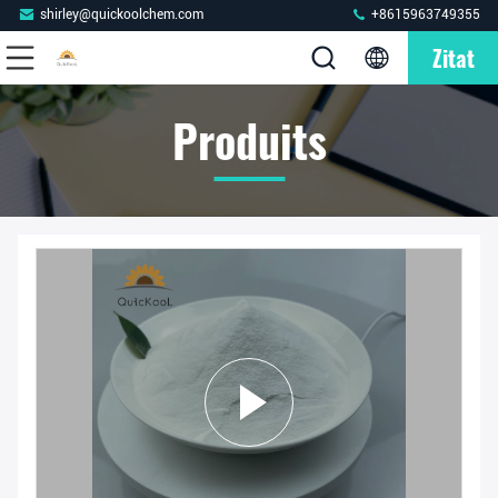
shirley@quickoolchem.com
+8615963749355
Zitat
Produits