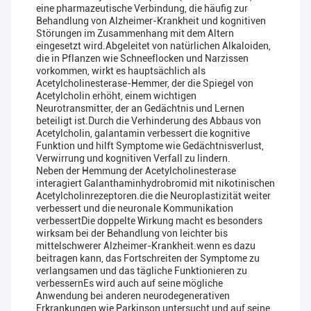
eine pharmazeutische Verbindung, die häufig zur
Behandlung von Alzheimer-Krankheit und kognitiven
Störungen im Zusammenhang mit dem Altern
eingesetzt wird.Abgeleitet von natürlichen Alkaloiden,
die in Pflanzen wie Schneeflocken und Narzissen
vorkommen, wirkt es hauptsächlich als
Acetylcholinesterase-Hemmer, der die Spiegel von
Acetylcholin erhöht, einem wichtigen
Neurotransmitter, der an Gedächtnis und Lernen
beteiligt ist.Durch die Verhinderung des Abbaus von
Acetylcholin, galantamin verbessert die kognitive
Funktion und hilft Symptome wie Gedächtnisverlust,
Verwirrung und kognitiven Verfall zu lindern.
Neben der Hemmung der Acetylcholinesterase
interagiert Galanthaminhydrobromid mit nikotinischen
Acetylcholinrezeptoren.die die Neuroplastizität weiter
verbessert und die neuronale Kommunikation
verbessertDie doppelte Wirkung macht es besonders
wirksam bei der Behandlung von leichter bis
mittelschwerer Alzheimer-Krankheit.wenn es dazu
beitragen kann, das Fortschreiten der Symptome zu
verlangsamen und das tägliche Funktionieren zu
verbessernEs wird auch auf seine mögliche
Anwendung bei anderen neurodegenerativen
Erkrankungen wie Parkinson untersucht und auf seine