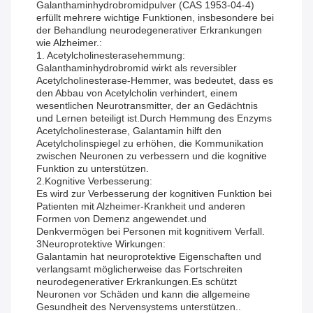
Galanthaminhydrobromidpulver (CAS 1953-04-4)
erfüllt mehrere wichtige Funktionen, insbesondere bei
der Behandlung neurodegenerativer Erkrankungen
wie Alzheimer.:
1. Acetylcholinesterasehemmung:
Galanthaminhydrobromid wirkt als reversibler
Acetylcholinesterase-Hemmer, was bedeutet, dass es
den Abbau von Acetylcholin verhindert, einem
wesentlichen Neurotransmitter, der an Gedächtnis
und Lernen beteiligt ist.Durch Hemmung des Enzyms
Acetylcholinesterase, Galantamin hilft den
Acetylcholinspiegel zu erhöhen, die Kommunikation
zwischen Neuronen zu verbessern und die kognitive
Funktion zu unterstützen.
2.Kognitive Verbesserung:
Es wird zur Verbesserung der kognitiven Funktion bei
Patienten mit Alzheimer-Krankheit und anderen
Formen von Demenz angewendet.und
Denkvermögen bei Personen mit kognitivem Verfall.
3Neuroprotektive Wirkungen:
Galantamin hat neuroprotektive Eigenschaften und
verlangsamt möglicherweise das Fortschreiten
neurodegenerativer Erkrankungen.Es schützt
Neuronen vor Schäden und kann die allgemeine
Gesundheit des Nervensystems unterstützen..