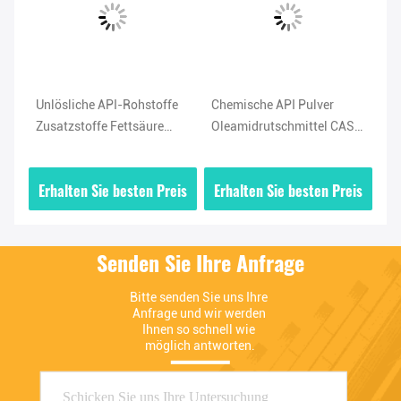
ff
Unlösliche API-Rohstoffe
Chemische API Pulver
Ho
m
Zusatzstoffe Fettsäure
Oleamidrutschmittel CAS
No
5
Amid Schmiermittel
Nr. 301-02-0 Hohe Reinheit
Pu
Oleamidpulver
Ol
is
Erhalten Sie besten Preis
Erhalten Sie besten Preis
E
Senden Sie Ihre Anfrage
Bitte senden Sie uns Ihre 
Anfrage und wir werden 
Ihnen so schnell wie 
möglich antworten.