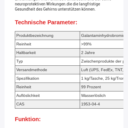
neuroprotektiven Wirkungen.die die langfristige
Gesundheit des Gehirns unterstützen können.
Technische Parameter:
Produktbezeichnung
Galantaminhydrobromid
P
Reinheit
>99%
Haltbarkeit
2 Jahre
Typ
Zwischenprodukte der pha
Versandmethode
Luft (UPS, FedEx, TNT, 
Spezifikation
1 kg/Tasche, 25 kg/Trom
Reinheit
99 Prozent
Auflöslichkeit
Wasserlöslich
CAS
1953-04-4
Funktion: