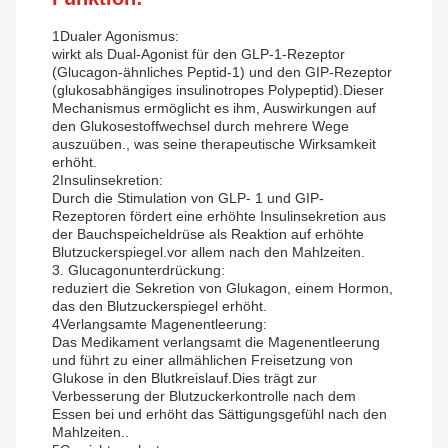
1Dualer Agonismus:
wirkt als Dual-Agonist für den GLP-1-Rezeptor
(Glucagon-ähnliches Peptid-1) und den GIP-Rezeptor
(glukosabhängiges insulinotropes Polypeptid).Dieser
Mechanismus ermöglicht es ihm, Auswirkungen auf
den Glukosestoffwechsel durch mehrere Wege
auszuüben., was seine therapeutische Wirksamkeit
erhöht.
2Insulinsekretion:
Durch die Stimulation von GLP- 1 und GIP-
Rezeptoren fördert eine erhöhte Insulinsekretion aus
der Bauchspeicheldrüse als Reaktion auf erhöhte
Blutzuckerspiegel.vor allem nach den Mahlzeiten.
3. Glucagonunterdrückung:
reduziert die Sekretion von Glukagon, einem Hormon,
das den Blutzuckerspiegel erhöht.
4Verlangsamte Magenentleerung:
Das Medikament verlangsamt die Magenentleerung
und führt zu einer allmählichen Freisetzung von
Glukose in den Blutkreislauf.Dies trägt zur
Verbesserung der Blutzuckerkontrolle nach dem
Essen bei und erhöht das Sättigungsgefühl nach den
Mahlzeiten..