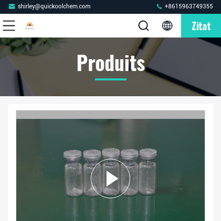
shirley@quickoolchem.com
+8615963749355
Zitat
Produits