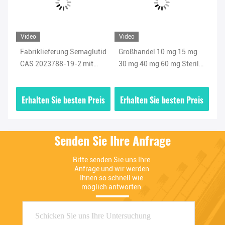
Video
Video
Vi
Fabriklieferung Semaglutid
Großhandel 10 mg 15 mg
GLP-1 5 
CAS 2023788-19-2 mit
30 mg 40 mg 60 mg Steril
20
schneller Lieferung nach
CAS 2023788-19-2
sc
Großbritannien, USA,
is
Erhalten Sie besten Preis
Erhalten Sie besten Preis
E
Europa
Senden Sie Ihre Anfrage
Bitte senden Sie uns Ihre 
Anfrage und wir werden 
Ihnen so schnell wie 
möglich antworten.