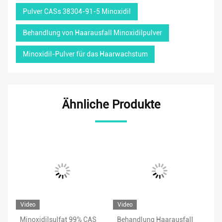
Pulver CASs 38304-91-5 Minoxidil
Behandlung von Haarausfall Minoxidilpulver
Minoxidil-Pulver für das Haarwachstum
Ähnliche Produkte
Video
Video
Vi
Minoxidilsulfat 99% CAS
Behandlung Haarausfall
Be