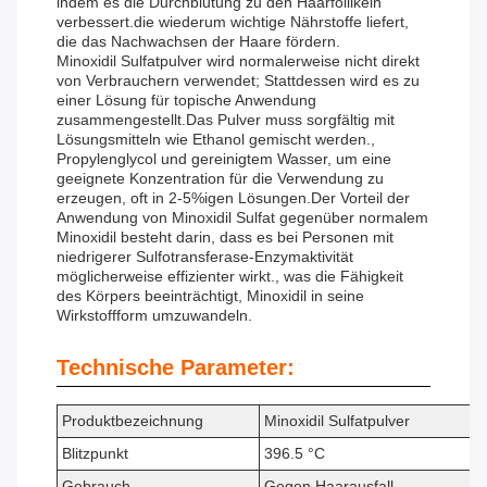
indem es die Durchblutung zu den Haarfollikeln
verbessert.die wiederum wichtige Nährstoffe liefert,
die das Nachwachsen der Haare fördern.
Minoxidil Sulfatpulver wird normalerweise nicht direkt
von Verbrauchern verwendet; Stattdessen wird es zu
einer Lösung für topische Anwendung
zusammengestellt.Das Pulver muss sorgfältig mit
Lösungsmitteln wie Ethanol gemischt werden.,
Propylenglycol und gereinigtem Wasser, um eine
geeignete Konzentration für die Verwendung zu
erzeugen, oft in 2-5%igen Lösungen.Der Vorteil der
Anwendung von Minoxidil Sulfat gegenüber normalem
Minoxidil besteht darin, dass es bei Personen mit
niedrigerer Sulfotransferase-Enzymaktivität
möglicherweise effizienter wirkt., was die Fähigkeit
des Körpers beeinträchtigt, Minoxidil in seine
Wirkstoffform umzuwandeln.
Technische Parameter:
Produktbezeichnung
Minoxidil Sulfatpulver
Blitzpunkt
396.5 °C
Gebrauch
Gegen Haarausfall