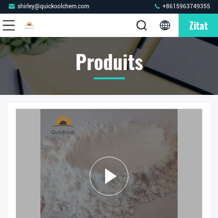
shirley@quickoolchem.com
+8615963749355
Zitat
Produits