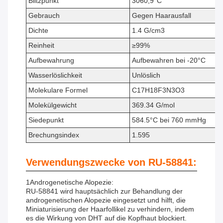
Blitzpunkt
3060,9°C
Gebrauch
Gegen Haarausfall
Dichte
1.4 G/cm3
Reinheit
≥99%
Aufbewahrung
Aufbewahren bei -20°C
Wasserlöslichkeit
Unlöslich
Molekulare Formel
C17H18F3N3O3
Molekülgewicht
369.34 G/mol
Siedepunkt
584.5°C bei 760 mmHg
Brechungsindex
1.595
Verwendungszwecke von RU-58841:
1Androgenetische Alopezie:
RU-58841 wird hauptsächlich zur Behandlung der
androgenetischen Alopezie eingesetzt und hilft, die
Miniaturisierung der Haarfollikel zu verhindern, indem
es die Wirkung von DHT auf die Kopfhaut blockiert.