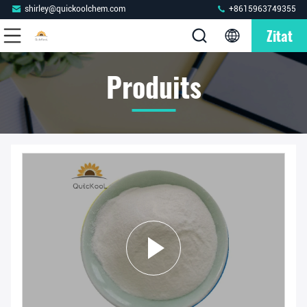
shirley@quickoolchem.com
+8615963749355
Zitat
Produits