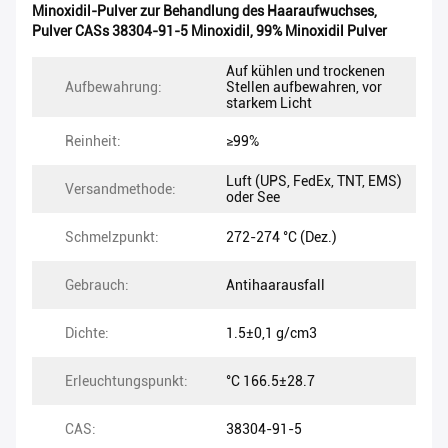
Minoxidil-Pulver zur Behandlung des Haaraufwuchses
,
Pulver CASs 38304-91-5 Minoxidil
,
99% Minoxidil Pulver
Auf kühlen und trockenen
Aufbewahrung:
Stellen aufbewahren, vor
starkem Licht
Reinheit:
≥99%
Luft (UPS, FedEx, TNT, EMS)
Versandmethode:
oder See
Schmelzpunkt:
272-274 °C (Dez.)
Gebrauch:
Antihaarausfall
Dichte:
1.5±0,1 g/cm3
Erleuchtungspunkt:
°C 166.5±28.7
CAS:
38304-91-5