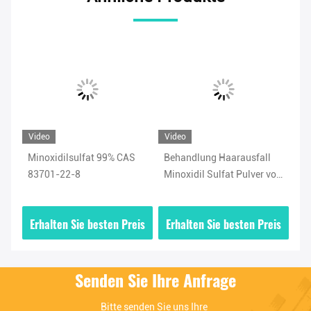
Video
Video
Vi
Minoxidilsulfat 99% CAS
Behandlung Haarausfall
Be
83701-22-8
Minoxidil Sulfat Pulver von
Ha
höchster Qualität CAS
Mi
83701-22-8
38
is
Erhalten Sie besten Preis
Erhalten Sie besten Preis
E
Senden Sie Ihre Anfrage
Bitte senden Sie uns Ihre 