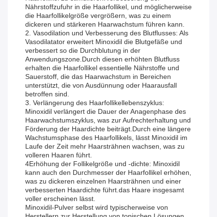
Nährstoffzufuhr in die Haarfollikel, und möglicherweise
die Haarfollikelgröße vergrößern, was zu einem
dickeren und stärkeren Haarwachstum führen kann.
2. Vasodilation und Verbesserung des Blutflusses: Als
Vasodilatator erweitert Minoxidil die Blutgefäße und
verbessert so die Durchblutung in der
Anwendungszone.Durch diesen erhöhten Blutfluss
erhalten die Haarfollikel essentielle Nährstoffe und
Sauerstoff, die das Haarwachstum in Bereichen
unterstützt, die von Ausdünnung oder Haarausfall
betroffen sind.
3. Verlängerung des Haarfollikellebenszyklus:
Minoxidil verlängert die Dauer der Anagenphase des
Haarwachstumszyklus, was zur Aufrechterhaltung und
Förderung der Haardichte beiträgt.Durch eine längere
Wachstumsphase des Haarfollikels, lässt Minoxidil im
Laufe der Zeit mehr Haarsträhnen wachsen, was zu
volleren Haaren führt.
4Erhöhung der Follikelgröße und -dichte: Minoxidil
kann auch den Durchmesser der Haarfollikel erhöhen,
was zu dickeren einzelnen Haarsträhnen und einer
verbesserten Haardichte führt.das Haare insgesamt
voller erscheinen lässt.
Minoxidil-Pulver selbst wird typischerweise von
Herstellern zur Herstellung von topischen Lösungen,